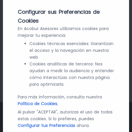
Configurar sus Preferencias de
Email*
Cookies
En Acobur Asesores utilizamos cookies para
mejorar tu experiencia:
Acepto la
política de privacidad
y las
condiciones de
Cookies técnicas esenciales: Garantizan
uso de cookies
.
el acceso y la navegación en nuestra
web.
Cookies analíticas de terceros: Nos
ayudan a medir la audiencia y entender
cómo interactúas con nuestra página
*
Campos obligatorios.
para optimizarla.
Para más información, consulta nuestra
Política de Cookies.
Al pulsar "ACEPTAR", autorizas el uso de todas
Mantente al día con las últimas
estas cookies. Si lo prefieres, puedes
Configurar tus Preferencias
ahora.
novedades en contratación pública