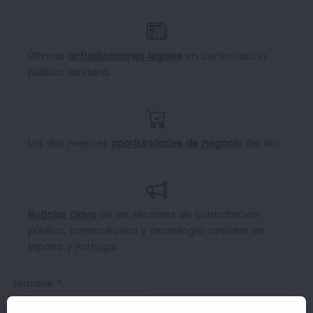
Últimas
actualizaciones legales
en contratación
pública sanitaria.
Las dos mejores
oportunidades de negocio
del día.
Noticias clave
de los sectores de contratación
pública, farmacéutica y tecnología sanitaria en
España y Portugal.
Nombre *