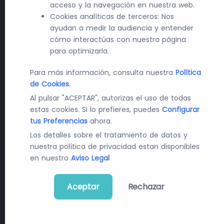
acceso y la navegación en nuestra web.
Cookies analíticas de terceros: Nos
ayudan a medir la audiencia y entender
cómo interactúas con nuestra página
para optimizarla.
Últimas Noticias en Farma y
Para más información, consulta nuestra
Política
de Cookies.
Tecnología
Al pulsar "ACEPTAR", autorizas el uso de todas
estas cookies. Si lo prefieres, puedes
Configurar
Recibe diariamente las últimas novedades y
tus Preferencias
ahora.
cambios en el mundo de la contratación pública, la
Los detalles sobre el tratamiento de datos y
industria farmacéutica y la tecnología sanitaria.
nuestra política de privacidad estan disponibles
en nuestro
Aviso Legal
Suscribirme a la newsletter
Aceptar
Rechazar