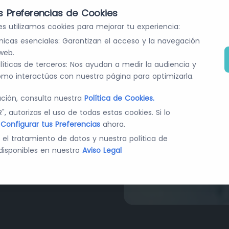
s Preferencias de Cookies
s utilizamos cookies para mejorar tu experiencia:
nicas esenciales: Garantizan el acceso y la navegación
n Farma y
web.
líticas de terceros: Nos ayudan a medir la audiencia y
mo interactúas con nuestra página para optimizarla.
ción, consulta nuestra
Política de Cookies.
edades y cambios en el
", autorizas el uso de todas estas cookies. Si lo
s
Configurar tus Preferencias
ahora.
 industria
e el tratamiento de datos y nuestra política de
ia.
disponibles en nuestro
Aviso Legal