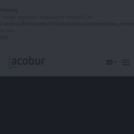
Warning
: Invalid argument supplied for foreach() in
/var/www/html/acobur/2.5/assets/class/noticias/class_noticia
on line
309
ES