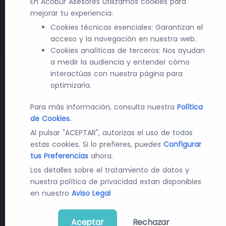
En Acobur Asesores utilizamos cookies para
mejorar tu experiencia:
Cookies técnicas esenciales: Garantizan el
acceso y la navegación en nuestra web.
Cookies analíticas de terceros: Nos ayudan
a medir la audiencia y entender cómo
interactúas con nuestra página para
optimizarla.
Para más información, consulta nuestra
Política
de Cookies.
Al pulsar "ACEPTAR", autorizas el uso de todas
estas cookies. Si lo prefieres, puedes
Configurar
Últimas Noticias en Farma y
tus Preferencias
ahora.
Tecnología
Los detalles sobre el tratamiento de datos y
nuestra política de privacidad estan disponibles
en nuestro
Aviso Legal
Recibe diariamente las últimas novedades y
cambios en el mundo de la contratación pública, la
industria farmacéutica y la tecnología sanitaria.
Aceptar
Rechazar