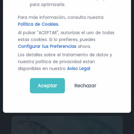
para optimizarla.
Para más información, consulta nuestra
Política de Cookies.
Al pulsar "ACEPTAR", autorizas el uso de todas
Últimas Noticias en Farma y
estas cookies. Si lo prefieres, puedes
Configurar tus Preferencias
ahora.
Tecnología
Los detalles sobre el tratamiento de datos y
Recibe diariamente las últimas novedades y
nuestra política de privacidad estan
disponibles en nuestro
Aviso Legal
cambios en el mundo de la contratación pública, la
industria farmacéutica y la tecnología sanitaria.
Aceptar
Rechazar
Suscribirme a la newsletter