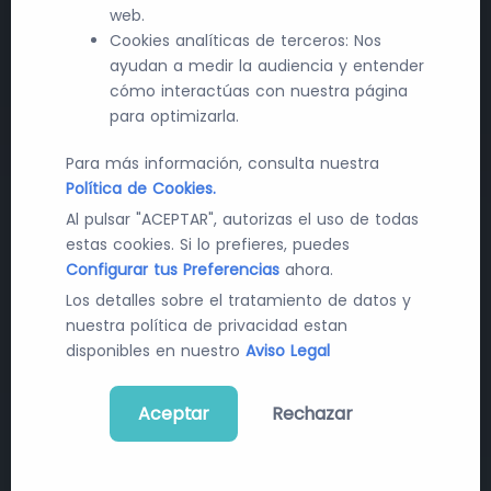
web.
Cookies analíticas de terceros: Nos
ayudan a medir la audiencia y entender
cómo interactúas con nuestra página
para optimizarla.
Para más información, consulta nuestra
Política de Cookies.
Al pulsar "ACEPTAR", autorizas el uso de todas
Últimas Noticias en Farma y
estas cookies. Si lo prefieres, puedes
Configurar tus Preferencias
ahora.
Tecnología
Los detalles sobre el tratamiento de datos y
nuestra política de privacidad estan
Recibe diariamente las últimas novedades y
disponibles en nuestro
Aviso Legal
cambios en el mundo de la contratación pública, la
industria farmacéutica y la tecnología sanitaria.
Aceptar
Rechazar
Suscribirme a la newsletter