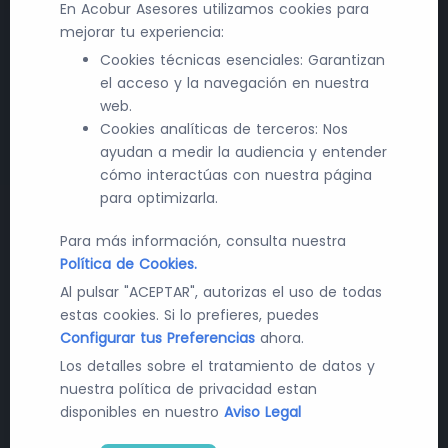
En Acobur Asesores utilizamos cookies para
mejorar tu experiencia:
Cookies técnicas esenciales: Garantizan
el acceso y la navegación en nuestra
web.
Cookies analíticas de terceros: Nos
ayudan a medir la audiencia y entender
cómo interactúas con nuestra página
para optimizarla.
Para más información, consulta nuestra
Política de Cookies.
Al pulsar "ACEPTAR", autorizas el uso de todas
estas cookies. Si lo prefieres, puedes
Últimas Noticias en Farma y
Configurar tus Preferencias
ahora.
Tecnología
Los detalles sobre el tratamiento de datos y
nuestra política de privacidad estan
Recibe diariamente las últimas novedades y
disponibles en nuestro
Aviso Legal
cambios en el mundo de la contratación pública, la