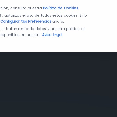
ca
ción, consulta nuestra
Política de Cookies.
", autorizas el uso de todas estas cookies. Si lo
edades legales en
s
Configurar tus Preferencias
ahora.
ercutir en tus
e el tratamiento de datos y nuestra política de
disponibles en nuestro
Aviso Legal