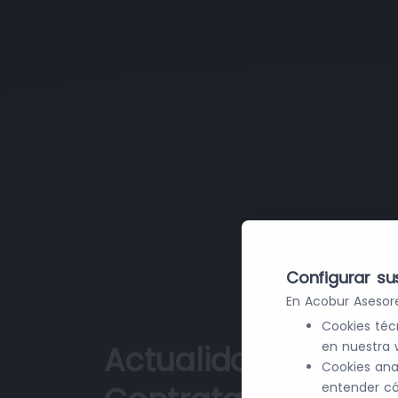
Configurar su
En Acobur Asesore
Cookies téc
en nuestra 
Actualidad Legal e
Cookies ana
entender có