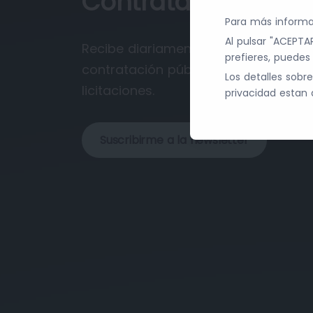
Contratación Públi
Para más informa
Al pulsar "ACEPTAR
Recibe diariamente las últimas nov
prefieres, puede
contratación pública que pueden rep
Los detalles sobr
licitaciones.
privacidad estan 
Suscribirme a la newsletter