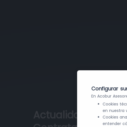
Configurar su
En Acobur Asesore
Cookies téc
en nuestra 
Actualidad Legal e
Cookies ana
entender có