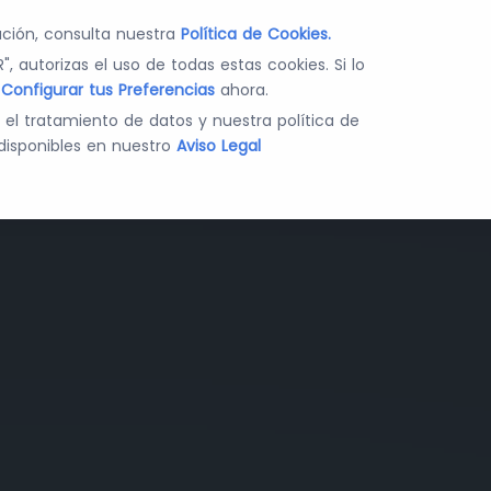
ca
ción, consulta nuestra
Política de Cookies.
", autorizas el uso de todas estas cookies. Si lo
edades legales en
s
Configurar tus Preferencias
ahora.
ercutir en tus
e el tratamiento de datos y nuestra política de
disponibles en nuestro
Aviso Legal