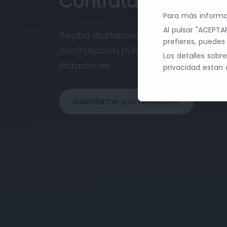
Contratación Públi
Para más informa
Al pulsar "ACEPTAR
Recibe diariamente las últimas nov
prefieres, puede
contratación pública que pueden rep
Los detalles sobr
licitaciones.
privacidad estan 
Suscribirme a la newsletter